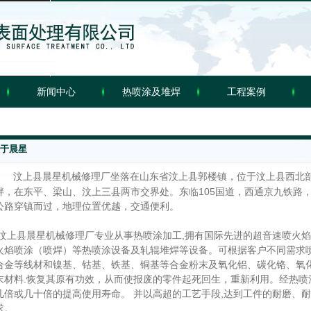
新闻中心
热喷涂及堆焊
工程案例
于晨星
汶上县晨星机械修理厂坐落在山东省汶上县郭楼镇，位于汶上县西北
畔，在东平、梁山、汶上三县两市交界处。东临105国道，西通京九铁路
公路穿镇而过，地理位置优越，交通便利。
汶上县晨星机械修理厂专业从事热喷涂加工,拥有国际先进的超音速喷火焰
火焰喷涂（喷焊）等热喷涂设备及轧辊堆焊等设备。可根据客户不同需求
合金等线材和镍基、钴基、铁基、铜基等合金粉末及氧化铝、碳化铬、氧
末材料.恢复其原有功效，从而使报废的零件起死回生，重新利用。经热喷
几倍或几十倍的提高使用寿命。 并以高超的工艺手段,达到工件的耐磨、
求。