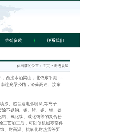
荣誉资质
联系我们
你当前的位置：
主页
>
走进晨星
部，西接水泊梁山，北依东平湖
，南连兖梁公路，济荷高速、汶东
喷涂、超音速电弧喷涂,等离子、
喷涂不锈钢、铝、锌、铜、钼、镍
化锆、氧化钛、碳化钨等的复合粉
涂工艺加工后，可以使机械零部件
耐蚀、耐高温、抗氧化耐热震等要