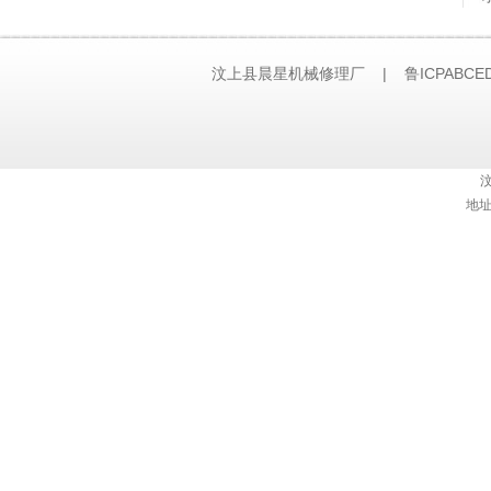
汶上县晨星机械修理厂 | 鲁ICPABCE
技术支持：
济南网站建设
地址