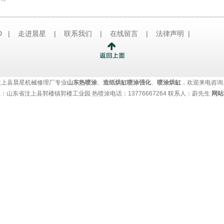
D |
走进晨星
|
联系我们
|
在线留言
|
法律声明
|
汶上县晨星机械修理厂专业
山东热喷涂
、
造纸烘缸喷涂强化
、
喷涂烘缸
，欢迎来电咨询
：山东省汶上县郭楼镇郭楼工业园 热喷涂电话：13776667264 联系人：蔚先生
网站