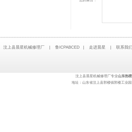
您的留言：
汶上县晨星机械修理厂 | 鲁ICPABCED |
走进晨星
|
联系我
技术支持：
济南网站建设
汶上县晨星机械修理厂专业
山东热喷
地址：山东省汶上县郭楼镇郭楼工业园 热