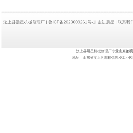
汶上县晨星机械修理厂 | 鲁ICP备2023009261号-1|
走进晨星
|
联系我
持：
济南网站建设
汶上县晨星机械修理厂专业
山东热喷
地址：山东省汶上县郭楼镇郭楼工业园 热
水冷壁喷涂后还需
程中，由于受到高
龟裂、剥落等问题