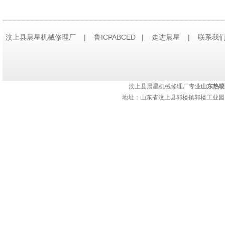
合。
综上所述，当工件承载
以采用喷焊为宜，当工
汶上县晨星机械修理厂 | 鲁ICPABCED |
走进晨星
|
联系我
工件不承受或仅承受轻
技术支持：
济南网站建设
末火焰喷焊及等离子弧
汶上县晨星机械修理厂专业
山东热喷
地址：山东省汶上县郭楼镇郭楼工业园 热
上一篇：
海域已用到了
具有优秀的耐磨损功能