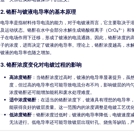
2. 铬酐与镀液电导率的基本原理
电导率是指材料传导电流的能力，对于电镀液而言，它主要取决于
及运动状态。铬酐在水中会部分水解生成铬酸根离子（CrO₄²⁻）和
子在电场作用下迁移，形成了镀液的电流通路。因此，铬酐浓度的
子的浓度，进而决定了镀液的电导率。理论上，铬酐浓度越高，水
镀液的电导率也随之增加。
3. 铬酐浓度变化对电镀过程的影响
高浓度铬酐
：当铬酐浓度过高时，镀液的电导率显著提升，虽
度，但过高的电导率也可能导致电流分布不均，影响镀层的均
浓度铬酐还可能增加能耗和废水处理难度。
适中浓度铬酐
：在适当的铬酐浓度下，镀液具有理想的电导率
能获得良好的镀层质量。这一范围内的浓度调整是电镀工艺优
低浓度铬酐
：铬酐浓度过低时，镀液的电导率降低，电镀速度
无法进行。低电导率还可能导致镀层出现针孔、烧焦等缺陷，