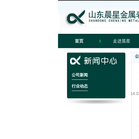
首页
走进晨星
公
工程案例
banner
公司新闻
行业动态
14:3