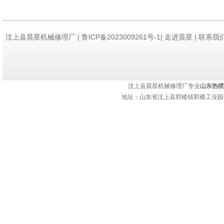
础。
汶上县晨星机械修理厂 | 鲁ICP备2023009261号-1|
走进晨星
|
联系我
3. 铬在热喷锌
持：
济南网站建设
在热喷锌技术中，
先，铬的高熔点和
汶上县晨星机械修理厂专业
山东热喷
地址：山东省汶上县郭楼镇郭楼工业园 热
性，不易被氧化或
用，能够有效防止
耐磨性也使其成为
4. 铬增强热喷
铬的加入显著增强
提高涂层的硬度和