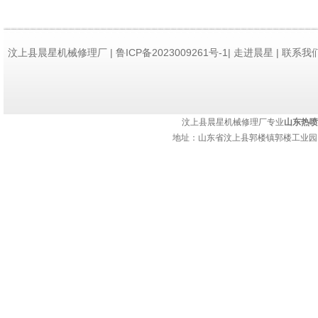
喷丝接头与气压
螺钉应松开，以
汶上县晨星机械修理厂 | 鲁ICP备2023009261号-1|
走进晨星
|
联系我
氧气阀检查：充
持：
济南网站建设
检查连接是否泄
三、喷涂过程控
汶上县晨星机械修理厂专业
山东热喷
地址：山东省汶上县郭楼镇郭楼工业园 热
喷涂速度：碳化
5倍，喷射出来的
制喷涂速度，确
涂层厚度：适当
冲击性
。但涂层
层性能。因此，
喷涂环境：喷涂