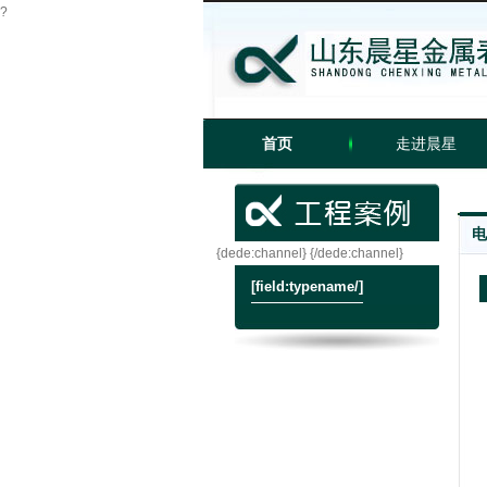
?
首页
走进晨星
工程案例
banner
电
{dede:channel}
{/dede:channel}
[field:typename/]