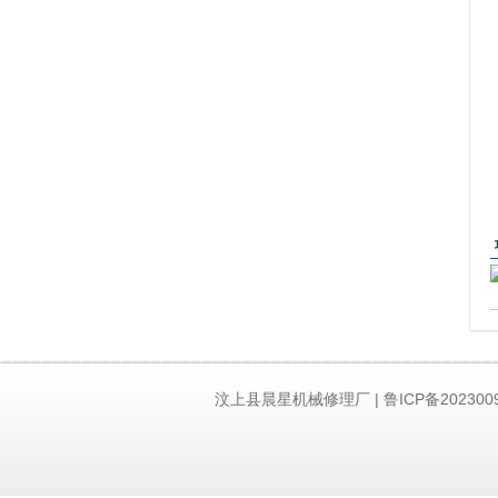
汶上县晨星机械修理厂 | 鲁ICP备2023009
持：
济南网站建设