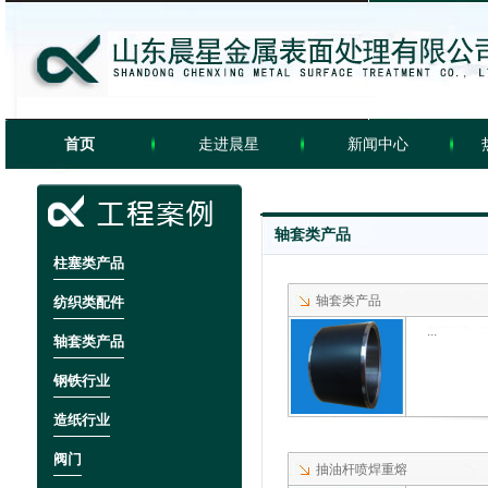
首页
走进晨星
新闻中心
轴套类产品
柱塞类产品
轴套类产品
纺织类配件
...
轴套类产品
钢铁行业
造纸行业
阀门
抽油杆喷焊重熔