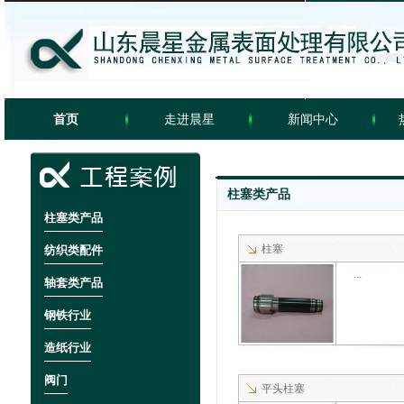
首页
走进晨星
新闻中心
柱塞类产品
柱塞类产品
柱塞
纺织类配件
...
轴套类产品
钢铁行业
造纸行业
阀门
平头柱塞