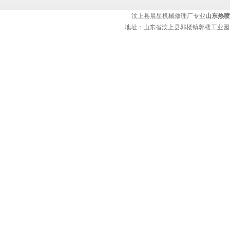
汶上县晨星机械修理厂专业
山东热喷
地址：山东省汶上县郭楼镇郭楼工业园 热